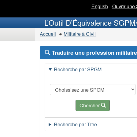
English
Ouvrir une
L’Outil D’Équivalence SGP
Accueil
Militaire à Civil
Traduire une profession militaire
Recherche par SPGM
Chercher
Recherche par Titre